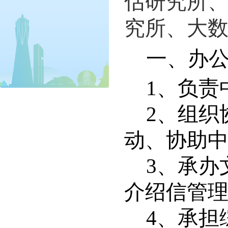
估研究所
究所、大
一、办
1
、负责
2
、组织
动、协助
3
、承办
介绍信管
4
、承担