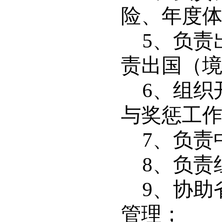
险、年度
5
、负责
责出国（
6
、组织
与奖惩工
7
、负责
8
、负责
9
、协助
管理；